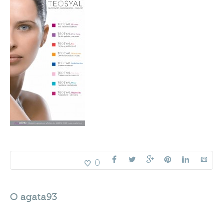
0
O
agata93