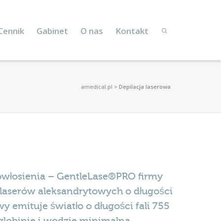
Cennik
Gabinet
O nas
Kontakt
amedical.pl
>
Depilacja laserowa
 owłosienia – GentleLase®PRO firmy
 laserów aleksandrytowych o długości
y emituje światło o długości fali 755
oglobinie i wodzie minimalna.