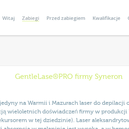
Witaj
Zabiegi
Przed zabiegiem
Kwalifikacje
GentleLase
®
PRO firmy Syneron
 jedyny na
Warmii i Mazurach laser do depilacji
ją wieloletnich doświadczeń firmy w produkcji
ekursorem w tej dziedzinie).
Laser aleksandrytow
ali absorpcja w melaninie jest wysoka, a w hem