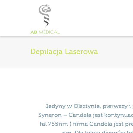
Depilacja Laserowa
Jedyny w Olsztynie, pierwszy i
Syneron –
Candela jest kontynuac
fal 755nm ( firma Candela jest pr
nm. Dla takiej długości f