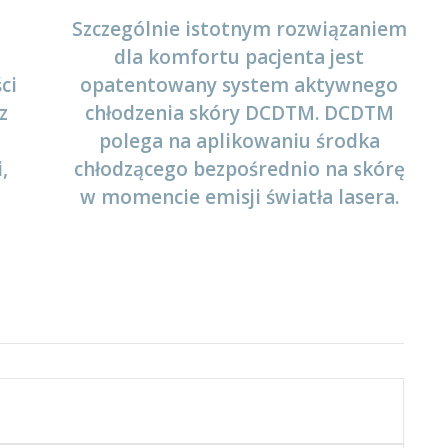
Szczególnie istotnym rozwiązaniem
dla komfortu pacjenta jest
ci
opatentowany system aktywnego
z
chłodzenia skóry DCD
TM
. DCD
TM
polega na aplikowaniu środka
,
chłodzącego bezpośrednio na skórę
w momencie emisji światła lasera.