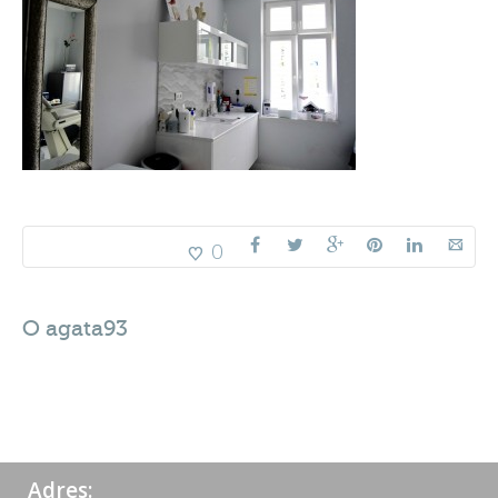
0
O
agata93
Adres: