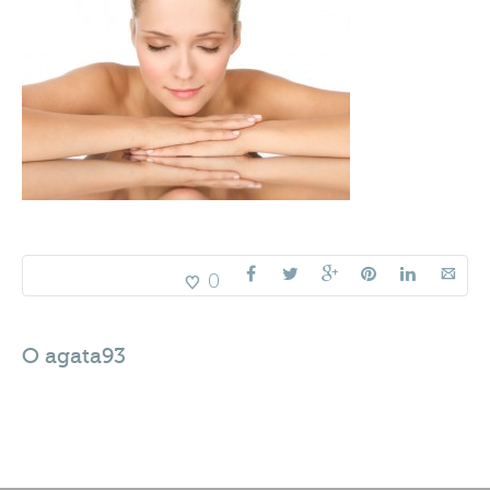
0
O
agata93