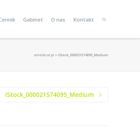
Cennik
Gabinet
O nas
Kontakt
amedical.pl
>
iStock_000021574095_Medium
iStock_000021574095_Medium