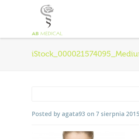
iStock_000021574095_Medi
Posted by
agata93
on
7 sierpnia 201