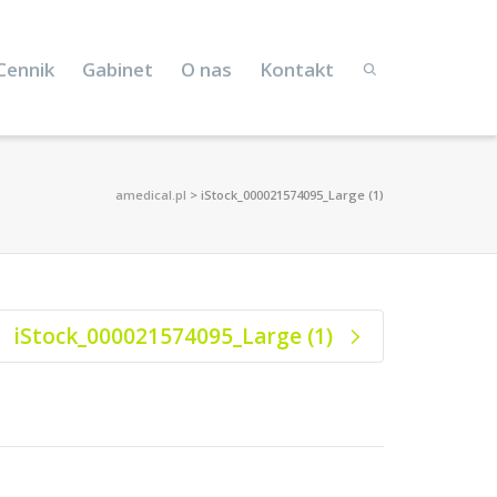
Cennik
Gabinet
O nas
Kontakt
amedical.pl
>
iStock_000021574095_Large (1)
iStock_000021574095_Large (1)