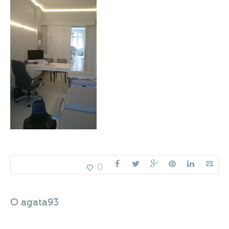
0
O
agata93