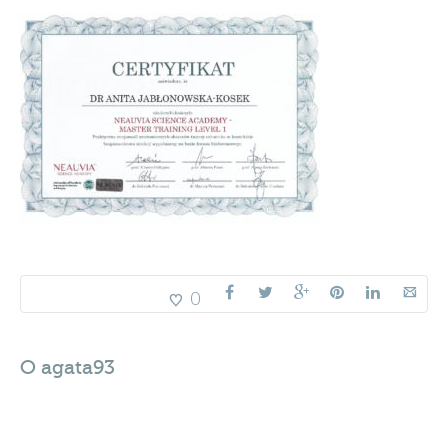
0
O
agata93