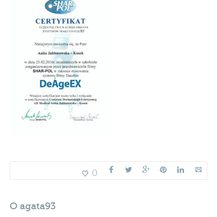
0
O
agata93