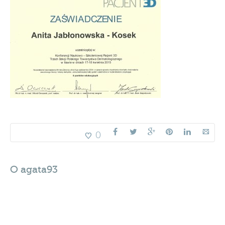
0
O
agata93