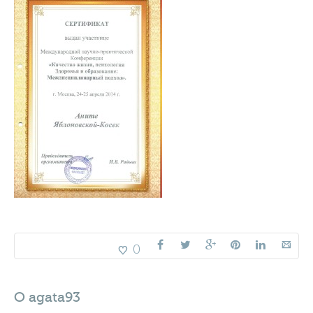
0
O
agata93