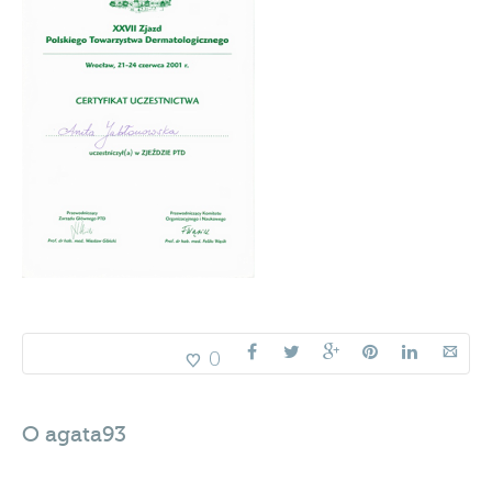
0
O
agata93