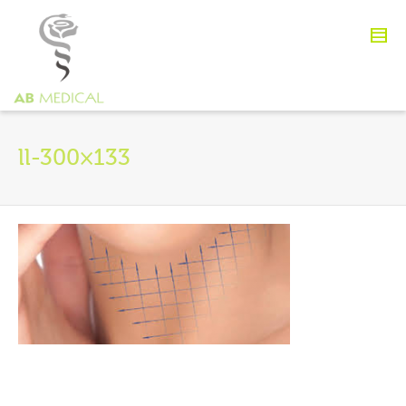
ll-300×133