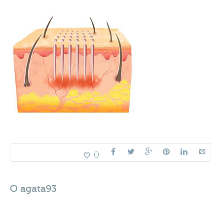
0
O
agata93