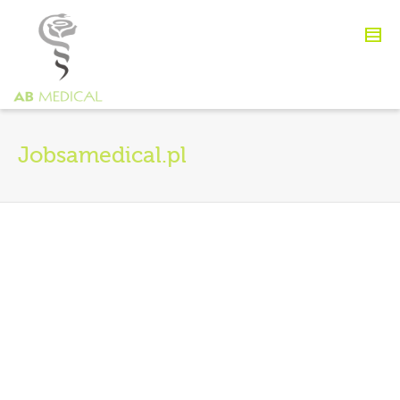
Jobsamedical.pl
Social Community Manager
By
agata93
on
14 sierpnia 2012
Lorem ipsum dolor sit amet,
consectetur adipiscing elit.
Suspendisse viverra mauris eget