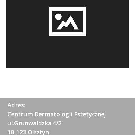
Adres:
Centrum Dermatologii Estetycznej
ul.Grunwaldzka 4/2
10-123 Olsztyn