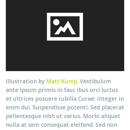
Illustration by
Matt Kump
. Vestibulum
ante ipsum primis in fauc ibus orci luctus
et ultrices posuere cubilia Curae; Integer in
enim dui. Suspendisse potenti. Sed placerat
pellentesque nibh ut varius. Morbi aliquet
nulla at sem consequat eleifend. Sed non