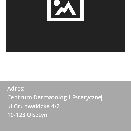
Adres:
Centrum Dermatologii Estetycznej
ul.Grunwaldzka 4/2
10-123 Olsztyn