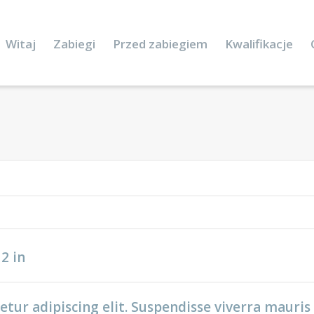
Witaj
Zabiegi
Przed zabiegiem
Kwalifikacje
12
in
tur adipiscing elit. Suspendisse viverra mauris