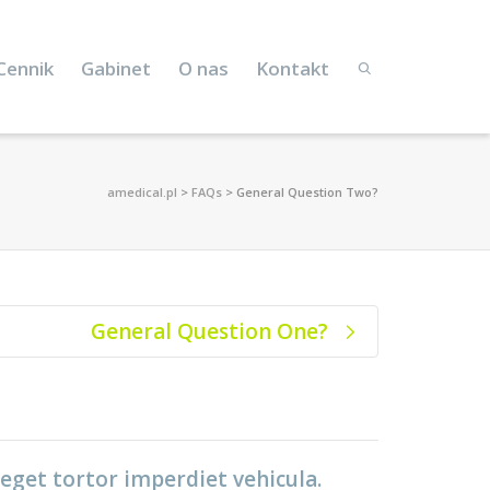
Cennik
Gabinet
O nas
Kontakt
amedical.pl
>
FAQs
>
General Question Two?
General Question One?
 eget tortor imperdiet vehicula.