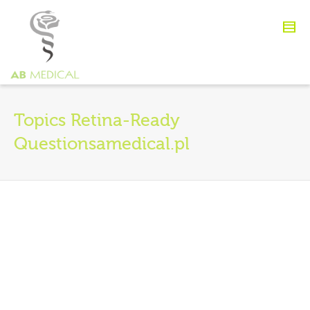
Topics Retina-Ready
Questionsamedical.pl
Retina-Ready Question Two?
By
agata93
on
18 października 2012
Lorem ipsum dolor sit amet,
consectetur adipiscing elit.