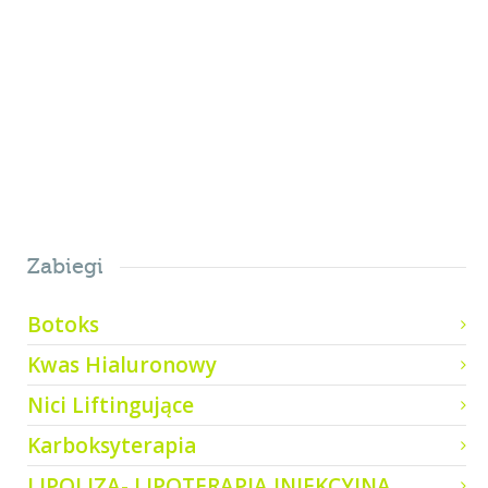
egestas diam ac...
0
Zabiegi
Botoks
Kwas Hialuronowy
Nici Liftingujące
Karboksyterapia
LIPOLIZA- LIPOTERAPIA INIEKCYJNA