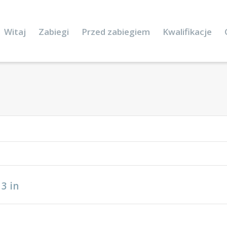
Witaj
Zabiegi
Przed zabiegiem
Kwalifikacje
13
in