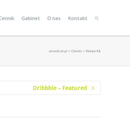
Cennik
Gabinet
O nas
Kontakt
amedical.pl
>
Clients
>
Vimeo FA
Dribbble – Featured