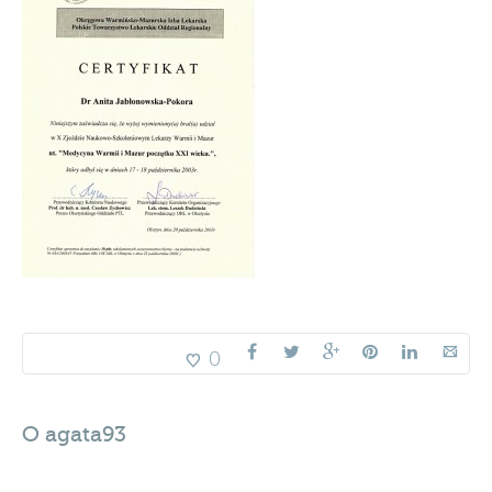
0
O
agata93