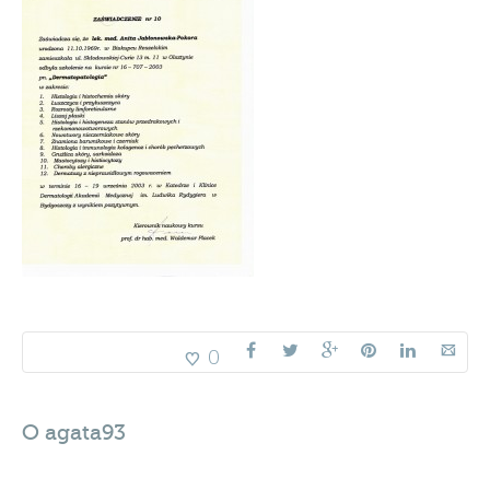
0
O
agata93