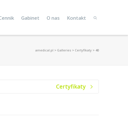
Cennik
Gabinet
O nas
Kontakt
amedical.pl
>
Galleries
>
Certyfikaty
>
40
Certyfikaty