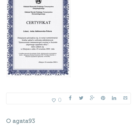
0
O
agata93