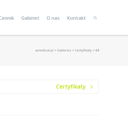
Cennik
Gabinet
O nas
Kontakt
amedical.pl
>
Galleries
>
Certyfikaty
>
64
Certyfikaty