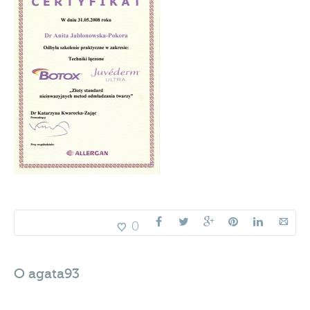
0
O
agata93