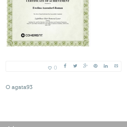
0
O
agata93