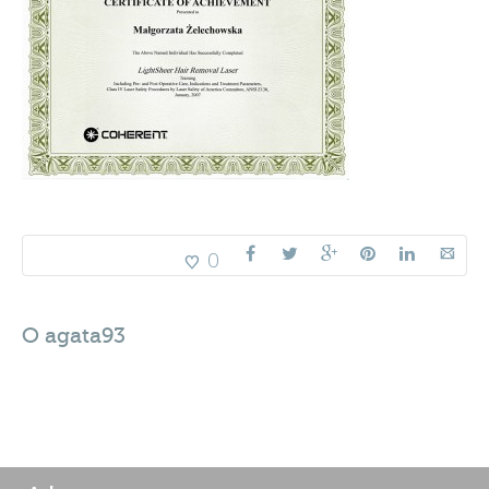
0
O
agata93