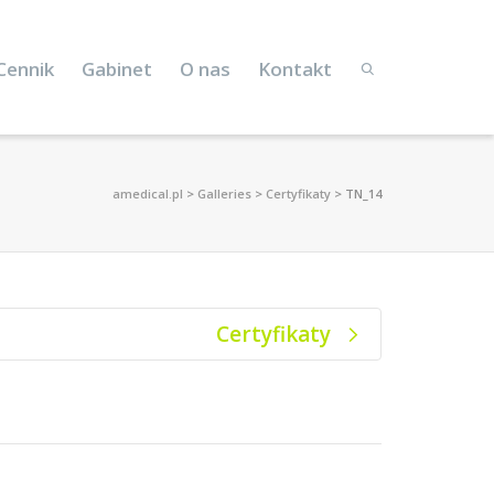
Cennik
Gabinet
O nas
Kontakt
amedical.pl
>
Galleries
>
Certyfikaty
>
TN_14
Certyfikaty