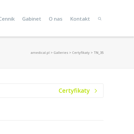
Cennik
Gabinet
O nas
Kontakt
amedical.pl
>
Galleries
>
Certyfikaty
>
TN_35
Certyfikaty