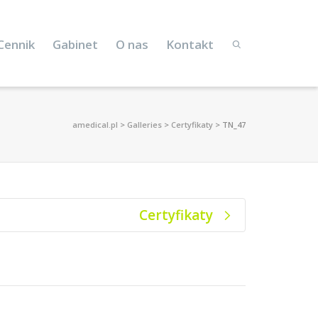
Cennik
Gabinet
O nas
Kontakt
amedical.pl
>
Galleries
>
Certyfikaty
>
TN_47
Certyfikaty