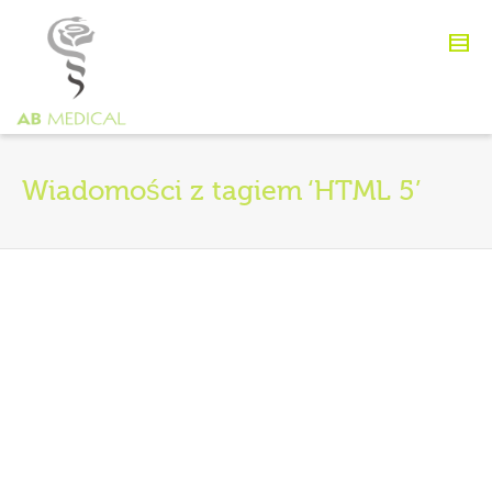
Wiadomości z tagiem ‘HTML 5’
Front-End Developer
By
agata93
on
14 sierpnia 2012
Lorem ipsum dolor sit amet,
consectetur adipiscing elit.
Suspendisse viverra mauris eget