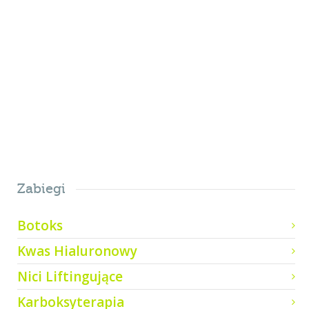
tortor imperdiet vehicula. Proin
egestas diam ac...
1
Zabiegi
Botoks
Kwas Hialuronowy
Nici Liftingujące
Karboksyterapia