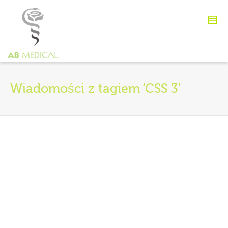
Wiadomości z tagiem ‘CSS 3’
Front-End Developer
By
agata93
on
14 sierpnia 2012
Lorem ipsum dolor sit amet,
consectetur adipiscing elit.
Suspendisse viverra mauris eget