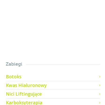
tortor imperdiet vehicula. Proin
egestas diam ac...
1
Zabiegi
Botoks
Kwas Hialuronowy
Nici Liftingujące
Karboksyterapia