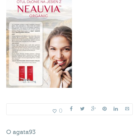
0
O
agata93